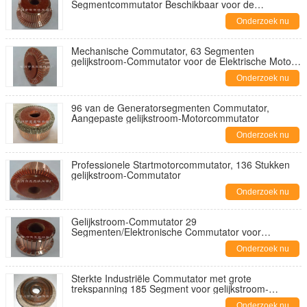
Segmentcommutator Beschikbaar voor de
Toebehoren van Motordelen
Onderzoek nu
Mechanische Commutator, 63 Segmenten
gelijkstroom-Commutator voor de Elektrische Motor
van de Autotractie
Onderzoek nu
96 van de Generatorsegmenten Commutator,
Aangepaste gelijkstroom-Motorcommutator
Onderzoek nu
Professionele Startmotorcommutator, 136 Stukken
gelijkstroom-Commutator
Onderzoek nu
Gelijkstroom-Commutator 29
Segmenten/Elektronische Commutator voor
gelijkstroom-Aandrijvingsmotor xq-1,2
Onderzoek nu
Sterkte Industriële Commutator met grote
trekspanning 185 Segment voor gelijkstroom-
Tractiemotor zq-24
Onderzoek nu