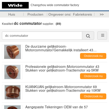
Changzhou wide commutator factory
Huis
Producten
Ongeveer ons
Fabrieksreis
>>
dc commutator
Kwaliteit
supplier.
(89)
De duurzame gelijkstroom-
Motorcommutator/Gemakkelijk installeert 43
Segmentcommutator
Onderzoek nu
Professionele gelijkstroom-Motorcommutator 43
Stukken voor gelijkstroom-Tractiemotor xq-5KW
Onderzoek nu
KUANKUAN gelijkstroom-Motorcommutator 69
Stukken voor gelijkstroom-Tractiemotor xq-10KW
Onderzoek nu
Aangepaste Tekeningen OEM van de 57