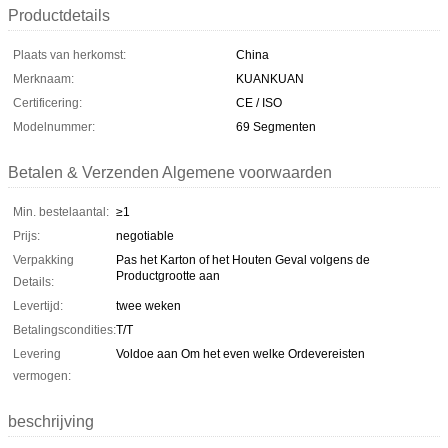
Productdetails
Plaats van herkomst:
China
Merknaam:
KUANKUAN
Certificering:
CE / ISO
Modelnummer:
69 Segmenten
Betalen & Verzenden Algemene voorwaarden
Min. bestelaantal:
≥1
Prijs:
negotiable
Verpakking
Pas het Karton of het Houten Geval volgens de
Productgrootte aan
Details:
Levertijd:
twee weken
Betalingscondities:
T/T
Levering
Voldoe aan Om het even welke Ordevereisten
vermogen:
beschrijving