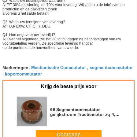
Q2. Wat is uw betalingsvoorwaarden?
A: T/T 30% als storting, en 70% vóór levering. Wij zullen u de foto's van de
producten en de pakketten tonen
alvorens u het saldo betaalt.
Q3. Wat is uw termijnen van levering?
A: FOB- EXW, CIF CFR, DDU.
Q4. Hoe ongeveer uw levertijd?
A: Over het algemeen, zal het 30 tot 60 dagen na het ontvangen van uw
vooruitbetaling vergen. De specifieke levertijd hangt af
op de punten en de hoeveelheid van uw orde.
Mechanische Commutator
segmentcommutator
Markeringen:
,
kopercommutator
,
Krijg de beste prijs voor
69 Segmentcommutator,
gelijkstroom-Tractiemotor zq-4,5
Kopercommutator
Doorgaan