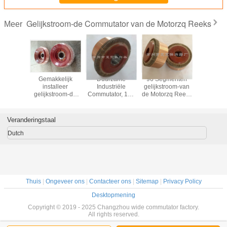
Gelijkstroom-de Commutator van de Motorzq Reeks
Meer
menten
Gemakkelijk
Duurzame
96 Segmenten
De indus
nische
installeer
Industriële
gelijkstroom-van
gelijkst
tor voor
gelijkstroom-de
Commutator, 123
de Motorzq Reeks
Commutat
 van de
Commutator van
Verklaarde
de Commutator
de Motorz
le/Mijnbouwtractie
de Motorzq Reeks
Segmentcommutator
voor gelijkstroom-
129 Seg
185 Aangepaste
ISO
Tractie Hulpmotor
Commut
Veranderingstaal
Segmenten
zq-1,9
Dutch
Thuis
|
Ongeveer ons
|
Contacteer ons
|
Sitemap
|
Privacy Policy
Desktopmening
Copyright © 2019 - 2025 Changzhou wide commutator factory.
All rights reserved.