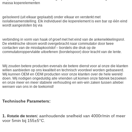
massa koperelementen
geïsoleerd (uit elkaar geplaatst) onder elkaar en versterkt met
isolatiesamenstelling. Elk individueel die koperelement is een bar op één eind
wordt aangesloten bij via
verbinding in vorm van haak of groef met het eind van de ankerwikkelingsrol.
De elektrische stroom wordt overgebracht naar commutator door twee
contacten van de misstapkoolstof – borstels die druk op de
commutatoroppervlakte uitoefenen (borstelspoor) door kracht van de lente.
Wij zouden betere producten evenals de betere dienst voor al onze die klanten
willen aanbieden op ons kwaliteit en technisch voordeel worden gebaseerd.
Wij kunnen OEM en ODM producten voor onze klanten over de hele wereld
doen. Wij nodigen ongeduldig alle vrienden uit komen onze fabriek bezoeken
en onze meer en meer stabiele verhouding en win-win zaken tussen allebei
wensen van ons in de toekomst!
Technische Parameters:
1.
:
aanhoudende snelheid van 4000r/min of meer
Rotatie die testen
voor 5min bij 155±5°C.