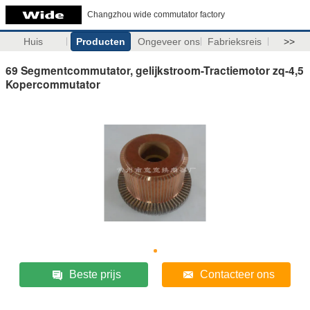
Changzhou wide commutator factory
Huis
Producten
Ongeveer ons
Fabrieksreis
>>
69 Segmentcommutator, gelijkstroom-Tractiemotor zq-4,5
Kopercommutator
Beste prijs
Contacteer ons