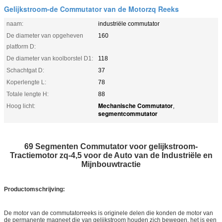
Gelijkstroom-de Commutator van de Motorzq Reeks
naam:
industriële commutator
De diameter van opgeheven
160
platform D:
De diameter van koolborstel D1:
118
Schachtgat D:
37
Koperlengte L:
78
Totale lengte H:
88
Mechanische Commutator
Hoog licht:
,
segmentcommutator
69 Segmenten Commutator voor gelijkstroom-
Tractiemotor zq-4,5 voor de Auto van de Industriële en
Mijnbouwtractie
Productomschrijving:
De motor van de commutatorreeks is originele delen die konden de motor van
de permanente magneet die van gelijkstroom houden zich bewegen. het is een