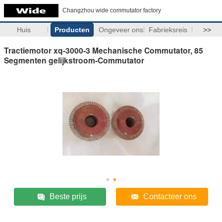
Changzhou wide commutator factory
Huis
Producten
Ongeveer ons
Fabrieksreis
>>
Tractiemotor xq-3000-3 Mechanische Commutator, 85
Segmenten gelijkstroom-Commutator
Beste prijs
Contacteer ons