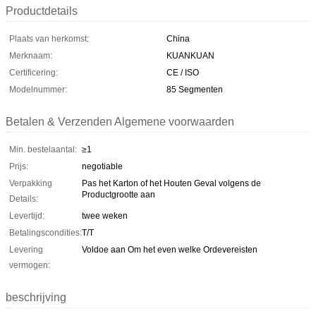
Productdetails
Plaats van herkomst:
China
Merknaam:
KUANKUAN
Certificering:
CE / ISO
Modelnummer:
85 Segmenten
Betalen & Verzenden Algemene voorwaarden
Min. bestelaantal:
≥1
Prijs:
negotiable
Verpakking
Pas het Karton of het Houten Geval volgens de
Productgrootte aan
Details:
Levertijd:
twee weken
Betalingscondities:
T/T
Levering
Voldoe aan Om het even welke Ordevereisten
vermogen:
beschrijving