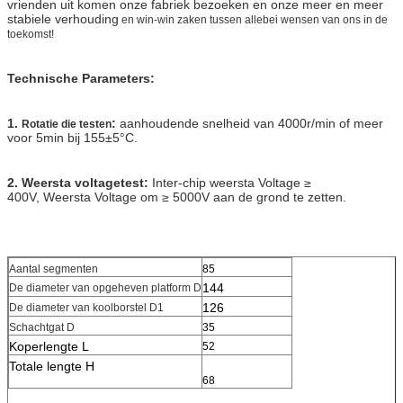
vrienden uit komen onze fabriek bezoeken en onze meer en meer
stabiele verhouding
en win-win zaken tussen allebei wensen van ons in de
toekomst!
Technische Parameters:
1.
:
aanhoudende snelheid van 4000r/min of meer
Rotatie die testen
voor 5min bij 155±5°C.
2. Weersta voltagetest:
Inter-chip weersta Voltage ≥
400V, Weersta Voltage om ≥ 5000V aan de grond te zetten.
Aantal segmenten
85
144
De diameter van opgeheven platform D
126
De diameter van koolborstel D1
Schachtgat D
35
Koperlengte L
52
Totale lengte H
68