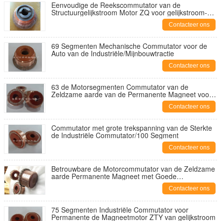
Eenvoudige de Reekscommutator van de
Structuurgelijkstroom Motor ZQ voor gelijkstroom-
Tractiemotor zq-7
Contacteer ons
69 Segmenten Mechanische Commutator voor de
Auto van de Industriële/Mijnbouwtractie
Contacteer ons
63 de Motorsegmenten Commutator van de
Zeldzame aarde van de Permanente Magneet voor
Mechanisch Materiaal
Contacteer ons
Commutator met grote trekspanning van de Sterkte
de Industriële Commutator/100 Segment
Contacteer ons
Betrouwbare de Motorcommutator van de Zeldzame
aarde Permanente Magneet met Goede
Slijtageweerstand
Contacteer ons
75 Segmenten Industriële Commutator voor
Permanente de Magneetmotor ZTY van gelijkstroom