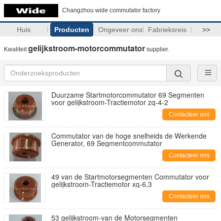
Changzhou wide commutator factory
Huis
Producten
Ongeveer ons
Fabrieksreis
>>
gelijkstroom-motorcommutator
Kwaliteit
supplier.
Duurzame Startmotorcommutator 69 Segmenten
voor gelijkstroom-Tractiemotor zq-4-2
Contacteer ons
Commutator van de hoge snelheids de Werkende
Generator, 69 Segmentcommutator
Contacteer ons
49 van de Startmotorsegmenten Commutator voor
gelijkstroom-Tractiemotor xq-6,3
Contacteer ons
53 gelijkstroom-van de Motorsegmenten